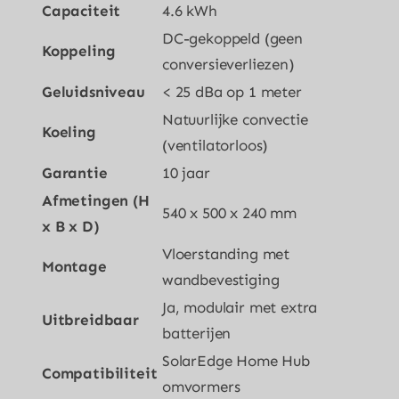
Capaciteit
4.6 kWh
DC-gekoppeld (geen
Koppeling
conversieverliezen)
Geluidsniveau
< 25 dBa op 1 meter
Natuurlijke convectie
Koeling
(ventilatorloos)
Garantie
10 jaar
Afmetingen (H
540 x 500 x 240 mm
x B x D)
Vloerstanding met
Montage
wandbevestiging
Ja, modulair met extra
Uitbreidbaar
batterijen
SolarEdge Home Hub
Compatibiliteit
omvormers