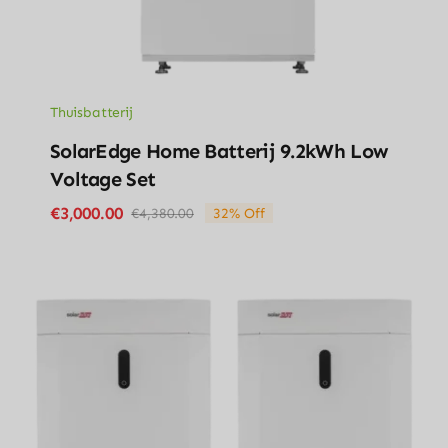
Thuisbatterij
SolarEdge Home Batterij 9.2kWh Low
Voltage Set
€
3,000.00
€
4,380.00
32% Off
Original
Current
price
price
was:
is:
€4,380.00.
€3,000.00.