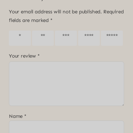
Your email address will not be published.
Required
fields are marked
*
1 of 5
2 of 5
3 of 5
4 of 5
5 of 5
stars
stars
stars
stars
stars
Your review
*
Name
*