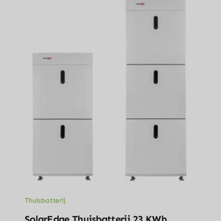
Thuisbatterij
SolarEdge Thuisbatterij 23 KWh