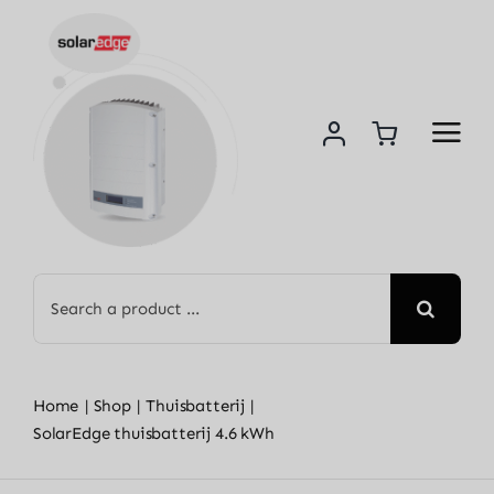
Skip
to
content
Search
for:
Home
Shop
Thuisbatterij
SolarEdge thuisbatterij 4.6 kWh