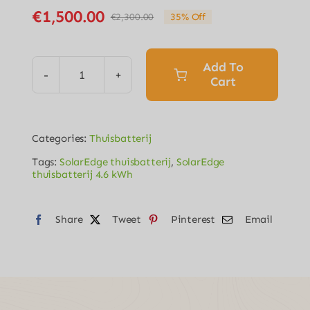
€
1,500.00
€
2,300.00
35% Off
Original
Current
price
price
was:
is:
Add To
€2,300.00.
€1,500.00.
Cart
SolarEdge
thuisbatterij
4.6
Categories:
Thuisbatterij
kWh
Tags:
SolarEdge thuisbatterij
,
SolarEdge
quantity
thuisbatterij 4.6 kWh
Share
Tweet
Pinterest
Email