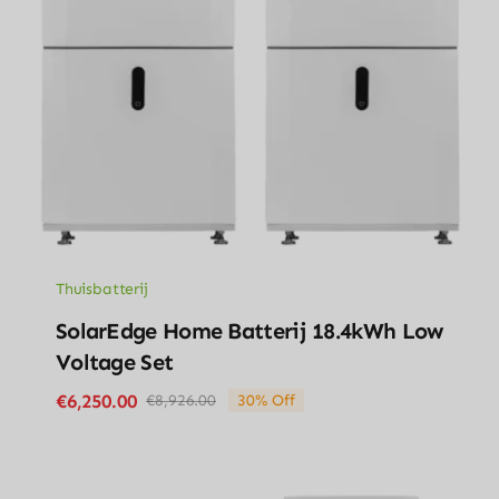
Thuisbatterij
SolarEdge Home Batterij 18.4kWh Low
Voltage Set
€
6,250.00
€
8,926.00
30% Off
Original
Current
price
price
was:
is:
€8,926.00.
€6,250.00.